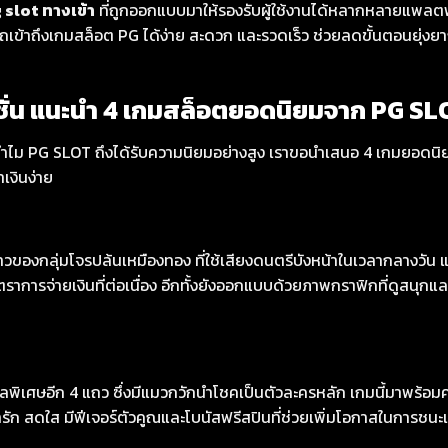
 slot ทางเข้า
ที่ถูกออกแบบมาให้รองรับผู้ใช้งานได้หลากหลายแพลตฟอ
รถเข้าถึงเกมสล็อต PG ได้ง่าย สะดวก และรวดเร็ว ช่วยลดขั้นตอนยุ่งย
ั่น แนะนำ 4 เกมสล็อตยอดนิยมจาก PG SLO
ทำไม PG SLOT ถึงได้รับความนิยมอย่างสูง เราขอนำเสนอ 4 เกมยอดนิยมจา
เงินง่าย
งราวของกลุ่มโจรปล้นเหมืองทอง ที่ใช้เสียงดนตรีบังหน้าในเวลากลางวั
ตราการจ่ายเงินที่ต่อเนื่อง อีกทั้งยังออกแบบด้วยภาพกราฟิกที่ดูสนุกแ
มรีลพิเศษอีก 4 แถว ซึ่งมีแมวกวักนำโชคเป็นตัวละครหลัก เกมนี้มาพร้อ
่ารัก สดใส มีฟีเจอร์ตัวคูณและโบนัสฟรีสปินที่ช่วยเพิ่มโอกาสในการชนะเ