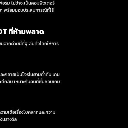
ร์ม ไม่ว่าจะเป็นคอมพิวเตอร์
าก พร้อมมอบประสบการณ์ที่ไร้
T ที่ห้ามพลาด
กค่ายนี้ที่ผู้เล่นทั่วโลกให้การ
น และกลายเป็นโจรในยามค่ำคืน เกม
ละลึกลับ เหมาะกับคนที่ชื่นชอบเกม
มความเชื่อเรื่องโชคลาภและความ
งินรางวัล