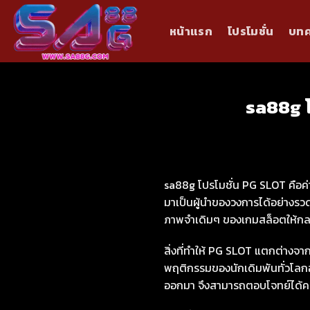
Skip
to
หน้าแรก
โปรโมชั่น
บท
content
sa88g โ
sa88g โปรโมชั่น
PG SLOT คือค่า
มาเป็นผู้นำของวงการได้อย่างรวดเร
ภาพจำเดิมๆ ของเกมสล็อตให้กลายเ
สิ่งที่ทำให้ PG SLOT แตกต่างจา
พฤติกรรมของนักเดิมพันทั่วโลกอย
ออกมา จึงสามารถตอบโจทย์ได้คร